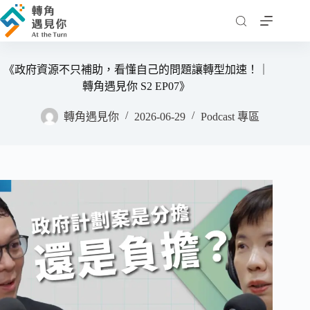
跳
至
主
要
《政府資源不只補助，看懂自己的問題讓轉型加速！｜
內
轉角遇見你 S2 EP07》
容
轉角遇見你
2026-06-29
Podcast 專區