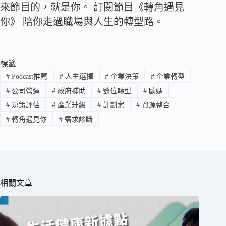
來節目的，就是你。 訂閱節目《轉角遇見
你》 陪你走過職場與人生的轉型路。
標籤
#
Podcast推薦
#
人生選擇
#
企業決策
#
企業轉型
#
公司營運
#
政府補助
#
數位轉型
#
歐媽
#
決策評估
#
產業升級
#
計劃案
#
資源整合
#
轉角遇見你
#
需求診斷
相關文章