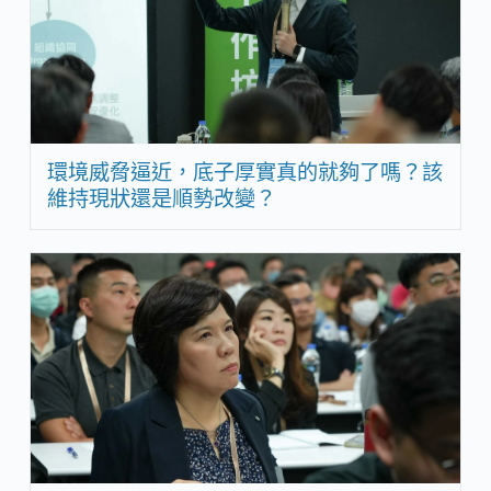
環境威脅逼近，底子厚實真的就夠了嗎？該
維持現狀還是順勢改變？