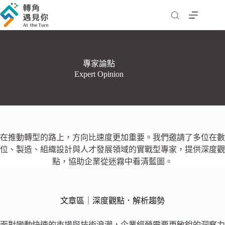
跳
至
主
要
內
專家論點
容
Expert Opinion
在推動轉型的路上，方向比速度更加重要。我們邀請了多位在數
位、製造、組織設計與人才發展領域的實戰型專家，提供深度觀
點，協助企業從迷霧中看清藍圖。
文章區｜深度觀點．解析趨勢
面對變動快速的市場與技術浪潮，企業經營需要更敏銳的洞察力