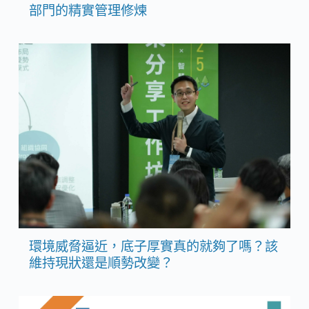
部門的精實管理修煉
環境威脅逼近，底子厚實真的就夠了嗎？該
維持現狀還是順勢改變？