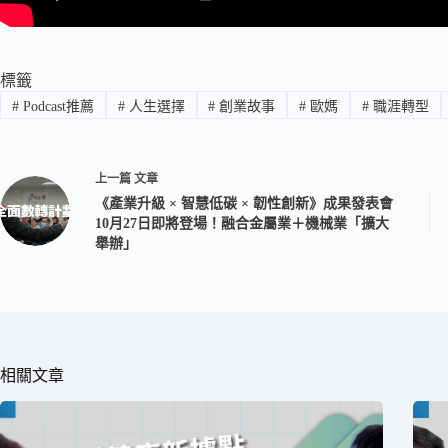
標籤
#
Podcast推薦
#
人生選擇
#
創業故事
#
歐媽
#
職涯轉型
上一篇
文章
《產業升級 × 智慧低碳 × 韌性創新》成果發表會
10月27日即將登場！融合金屬業＋機械業「擴大
舉辦」
相關文章