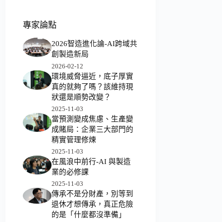
專家論點
2026智造進化論-AI跨域共
創製造新局
2026-02-12
環境威脅逼近，底子厚實
真的就夠了嗎？該維持現
狀還是順勢改變？
2025-11-03
當預測變成焦慮、生產變
成賭局：企業三大部門的
精實管理修煉
2025-11-03
在風浪中前行-AI 與製造
業的必修課
2025-11-03
傳承不是分財產，別等到
退休才想傳承，真正危險
的是「什麼都沒準備」