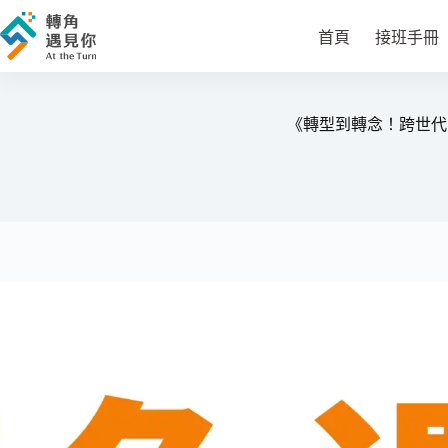
跳
至
首頁
接班手冊
主
要
內
《轉型到轉念！跨世代的
容