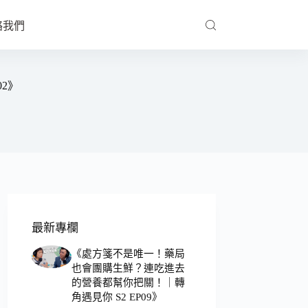
絡我們
2》
最新專欄
《處方箋不是唯一！藥局
也會團購生鮮？連吃進去
的營養都幫你把關！｜轉
角遇見你 S2 EP09》