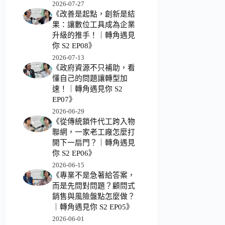
2026-07-27
《改善是起點，創新是結
果：讓數位工具成為企業
升級的推手！｜轉角遇見
你 S2 EP08》
2026-07-13
《政府資源不只補助，看
懂自己的問題讓轉型加
速！｜轉角遇見你 S2
EP07》
2026-06-29
《從傳統鎖件代工跨入物
聯網，一家老工廠怎麼打
開下一扇門？｜轉角遇見
你 S2 EP06》
2026-06-15
《專業不是急著給答案，
而是先問對問題？顧問式
銷售與風險盤點怎麼做？
｜轉角遇見你 S2 EP05》
2026-06-01