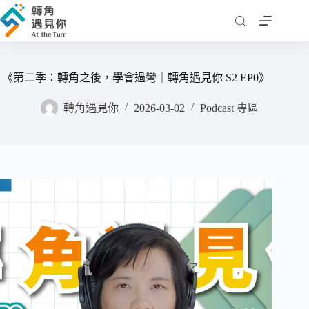
跳
至
主
要
內
《第二季：轉角之後，學會過彎｜轉角遇見你 S2 EP0》
容
轉角遇見你
2026-03-02
Podcast 專區