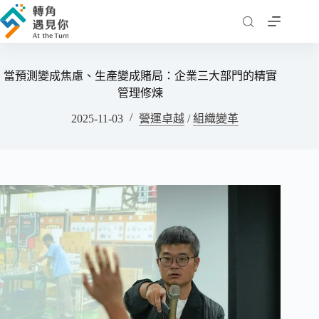
跳
至
主
要
當預測變成焦慮、生產變成賭局：企業三大部門的精實
內
管理修煉
容
2025-11-03
營運卓越
/
組織變革