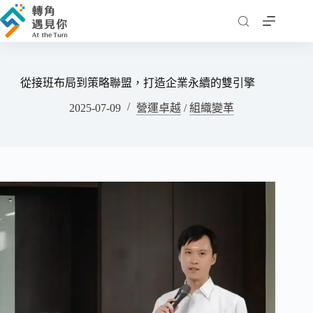
跳
至
主
要
內
從接班布局到策略聯盟，打造企業永續的雙引擎
容
2025-07-09
營運卓越
/
組織變革