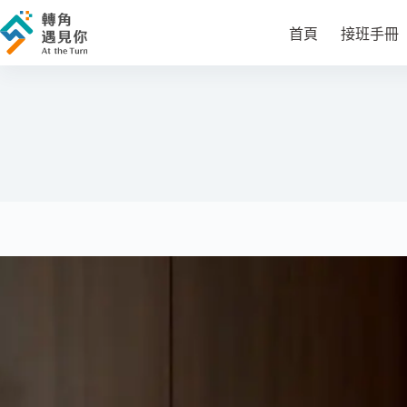
跳
至
首頁
接班手冊
主
要
內
容