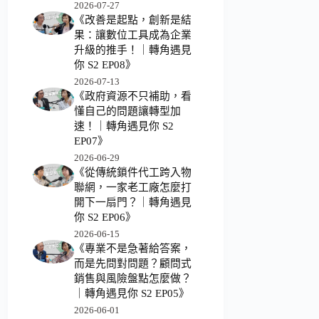
2026-07-27
《改善是起點，創新是結
果：讓數位工具成為企業
升級的推手！｜轉角遇見
你 S2 EP08》
2026-07-13
《政府資源不只補助，看
懂自己的問題讓轉型加
速！｜轉角遇見你 S2
EP07》
2026-06-29
《從傳統鎖件代工跨入物
聯網，一家老工廠怎麼打
開下一扇門？｜轉角遇見
你 S2 EP06》
2026-06-15
《專業不是急著給答案，
而是先問對問題？顧問式
銷售與風險盤點怎麼做？
｜轉角遇見你 S2 EP05》
2026-06-01