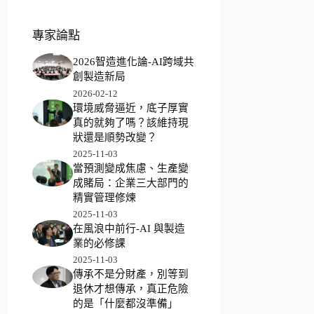
專家論點
2026智造進化論-AI跨域共
創製造新局
2026-02-12
環境威脅逼近，底子厚實
真的就夠了嗎？該維持現
狀還是順勢改變？
2025-11-03
當預測變成焦慮、生產變
成賭局：企業三大部門的
精實管理修煉
2025-11-03
在風浪中前行-AI 與製造
業的必修課
2025-11-03
傳承不是分財產，別等到
退休才想傳承，真正危險
的是「什麼都沒準備」