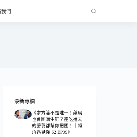
絡我們
最新專欄
《處方箋不是唯一！藥局
也會團購生鮮？連吃進去
的營養都幫你把關！｜轉
角遇見你 S2 EP09》