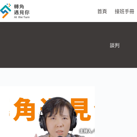
跳
至
首頁
接班手冊
主
要
內
容
談判