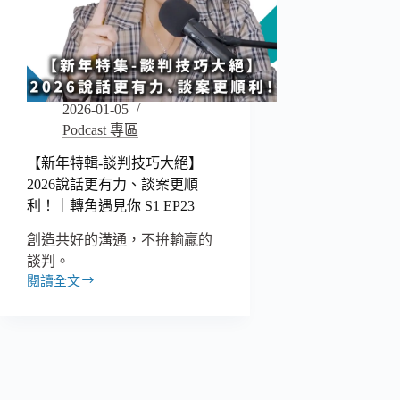
2026-01-05
Podcast 專區
【新年特輯-談判技巧大絕】
2026說話更有力、談案更順
利！｜轉角遇見你 S1 EP23
創造共好的溝通，不拚輸贏的
談判。
閱讀全文
【新
年
特
輯-
談
判