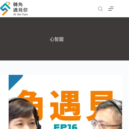
跳
至
主
要
內
容
心智圖