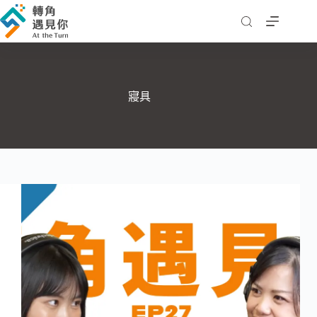
跳
至
主
要
內
容
寢具