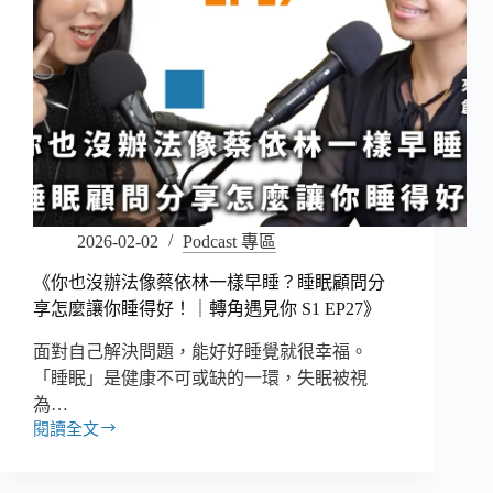
2026-02-02
Podcast 專區
《你也沒辦法像蔡依林一樣早睡？睡眠顧問分
享怎麼讓你睡得好！｜轉角遇見你 S1 EP27》
面對自己解決問題，能好好睡覺就很幸福。
「睡眠」是健康不可或缺的一環，失眠被視
為…
閱讀全文
《你
也
沒