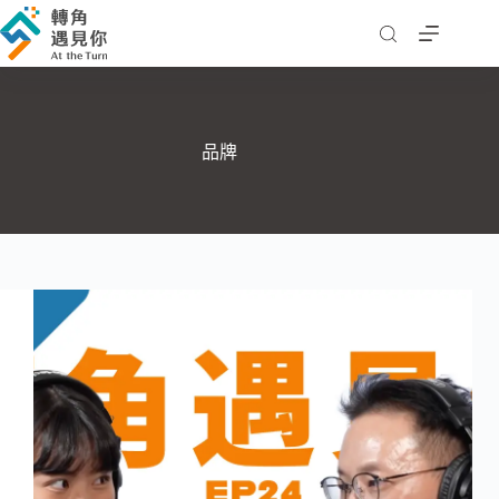
跳
至
主
要
內
容
品牌