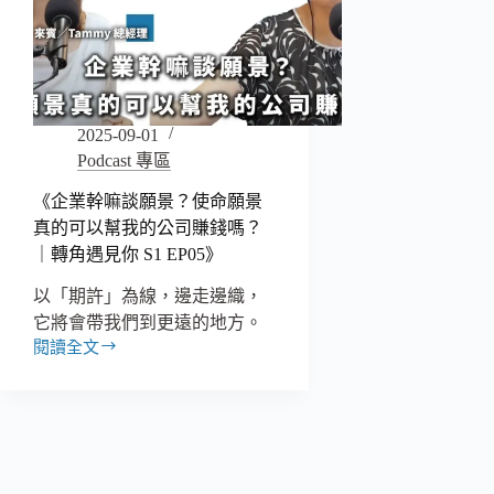
2025-09-01
Podcast 專區
《企業幹嘛談願景？使命願景
真的可以幫我的公司賺錢嗎？
｜轉角遇見你 S1 EP05》
以「期許」為線，邊走邊織，
它將會帶我們到更遠的地方。
閱讀全文
《企
業
幹
嘛
談
願