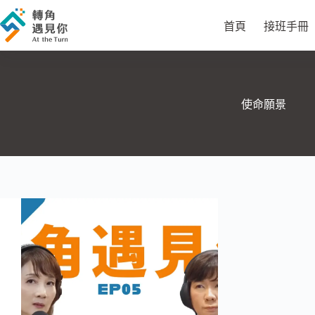
跳
至
首頁
接班手冊
主
要
內
容
使命願景